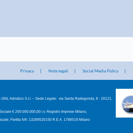
Privacy
Note legali
Social Media Policy
 GNL Adriatico S.r.l. – Sede Legale: via Santa Radegonda, 8 - 20121,
Sociale € 200.000.000,00 i.v. Registro Imprese Milano,
scale, Partita IVA: 13289520150 R.E.A. 1788519 Milano