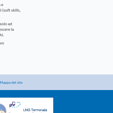
à e
(soft skills,
solo ad
escere la
hi.
ivo
Mappa del sito