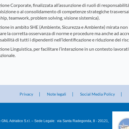
one Corporate, finalizzata all’assunzione di ruoli di responsabilit
uisizione o al consolidamento di competenze strategiche trasversali 
hip, teamwork, problem solving, visione sistemica).
ione in ambito SHE (Ambiente, Sicurezza e Ambiente) mirata non 
rare la corretta osservanza di norme e procedure ma anche ad accr
abilità di tutti i dipendenti nell’identificazione e riduzione dei risc
one Linguistica, per facilitare l’interazione in un contesto lavorat
zionale.
Privacy
Note legali
Social Media Policy
 GNL Adriatico S.r.l. – Sede Legale: via Santa Radegonda, 8 - 20121,