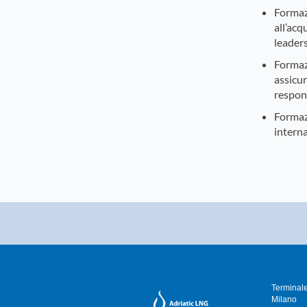
Formazi
all’acq
leaders
Formaz
assicu
respons
Formazi
interna
Terminale
Milano