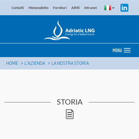
Contatti
Metanodotto
Fornitori
AIMS
Intranet
MENU
HOME
L'AZIENDA
LA NOSTRA STORIA
STORIA