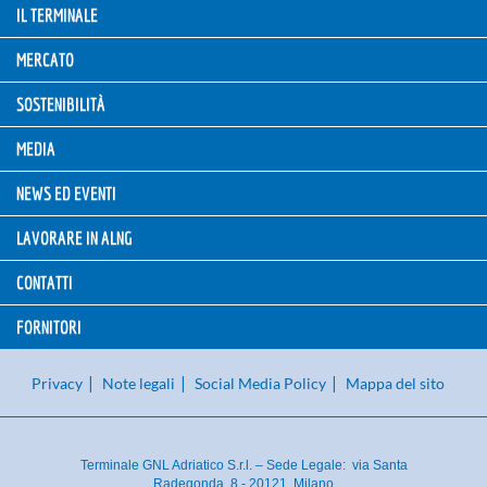
IL TERMINALE
MERCATO
SOSTENIBILITÀ
MEDIA
NEWS ED EVENTI
LAVORARE IN ALNG
CONTATTI
FORNITORI
Privacy
Note legali
Social Media Policy
Mappa del sito
Terminale GNL Adriatico S.r.l. – Sede Legale: via Santa
Radegonda, 8 - 20121, Milano