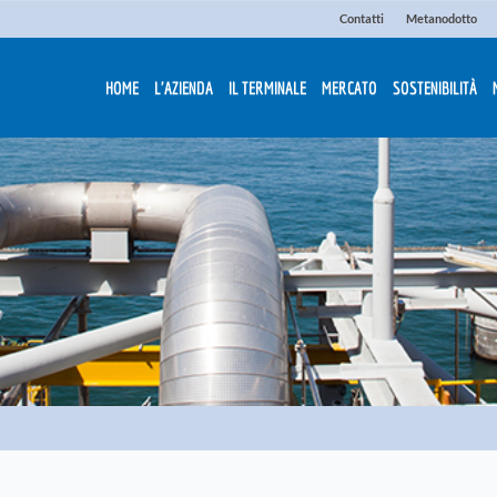
Contatti
Metanodotto
HOME
L'AZIENDA
IL TERMINALE
MERCATO
SOSTENIBILITÀ
O