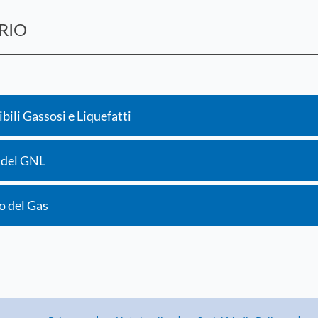
RIO
ili Gassosi e Liquefatti
a del GNL
o del Gas