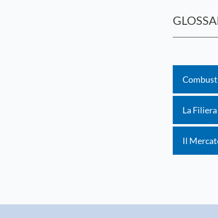
GLOSSA
Combustib
La Filier
Il Mercat