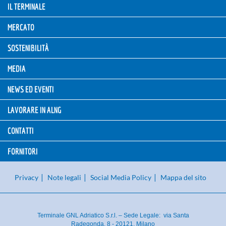
IL TERMINALE
MERCATO
SOSTENIBILITÀ
MEDIA
NEWS ED EVENTI
LAVORARE IN ALNG
CONTATTI
FORNITORI
Privacy
Note legali
Social Media Policy
Mappa del sito
Terminale GNL Adriatico S.r.l. – Sede Legale: via Santa
Radegonda, 8 - 20121, Milano