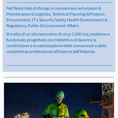
Nel Work Hub di Rovigo si concentrano le funzioni di
Maintenance & Logistics, Technical Planning &Projects,
Procurement, IT e Security Safety Health Environment &
Regulatory, Public &Government Affairs.
Si tratta di un sito lavorativo di circa 1.500 mq, moderno e
funzionale, progettato con l’obiettivo di favorire la
condivisione e la valorizzazione delle conoscenze e delle
competenze professionali all’interno dell’Azienda.