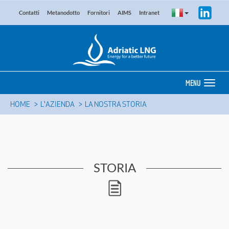
Contatti
Metanodotto
Fornitori
AIMS
Intranet
MENU
HOME
L'AZIENDA
LA NOSTRA STORIA
STORIA