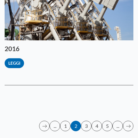
2016
LEGGI
...
1
2
3
4
5
...