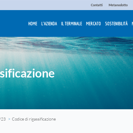
Contatti
Metanodotto
HOME
L'AZIENDA
IL TERMINALE
MERCATO
SOSTENIBILITÀ
sificazione
/23
Codice di rigassificazione