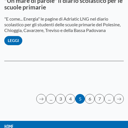
"Un mare di parole" il diario scolastico per le
scuole primarie
"E come... Energia" le pagine di Adriatic LNG nel diario
scolastico per gli studenti delle scuole primarie del Polesine,
Chioggia, Cavarzere, Treviso e della Bassa Padovana
LEGGI
...
3
4
5
6
7
...
HOME