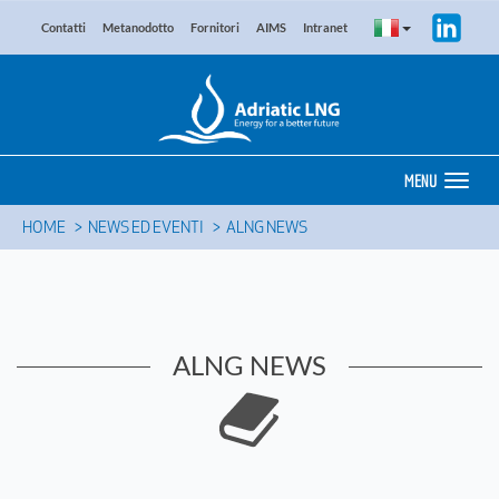
Contatti
Metanodotto
Fornitori
AIMS
Intranet
MENU
HOME
NEWS ED EVENTI
ALNG NEWS
ALNG NEWS