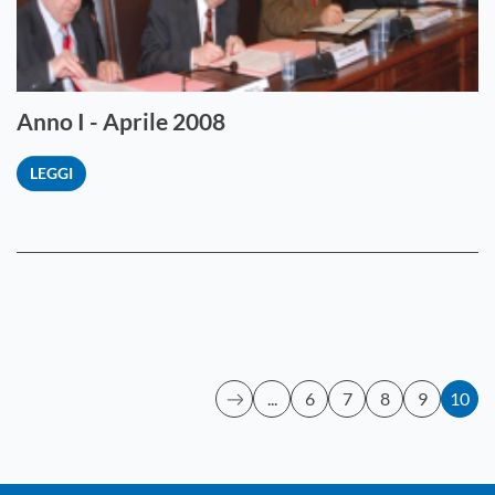
Anno I - Aprile 2008
LEGGI
...
6
7
8
9
10