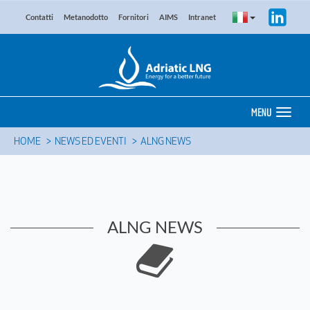
Contatti
Metanodotto
Fornitori
AIMS
Intranet
MENU
HOME
NEWS ED EVENTI
ALNG NEWS
ALNG NEWS