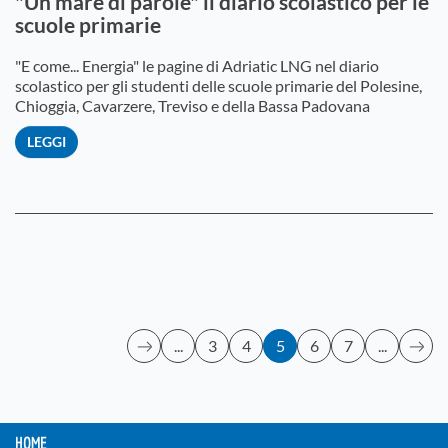
"Un mare di parole" il diario scolastico per le
scuole primarie
"E come... Energia" le pagine di Adriatic LNG nel diario
scolastico per gli studenti delle scuole primarie del Polesine,
Chioggia, Cavarzere, Treviso e della Bassa Padovana
LEGGI
...
3
4
5
6
7
...
HOME