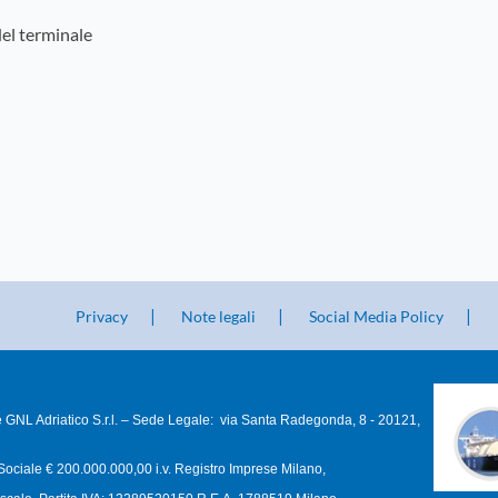
el terminale
Privacy
Note legali
Social Media Policy
 GNL Adriatico S.r.l. – Sede Legale: via Santa Radegonda, 8 - 20121,
Sociale € 200.000.000,00 i.v. Registro Imprese Milano,